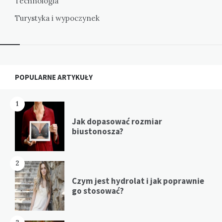
Technologia
Turystyka i wypoczynek
Widgets
POPULARNE ARTYKUŁY
1
Jak dopasować rozmiar
biustonosza?
2
Czym jest hydrolat i jak poprawnie
go stosować?