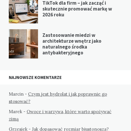
TikTok dla firm – jak zacząć i
skutecznie promować markę w
2026 roku
Zastosowanie miedzi w
architekturze wnętrz jako
naturalnego środka
antybakteryjnego
NAJNOWSZE KOMENTARZE
Marcin
-
Czym jest hydrolat i jak poprawnie go
stosować?
Marek
-
Owoce i warzywa, które warto spożywać
zimą
Grzesiek
-
Jak dopasować rozmiar biustonosza?