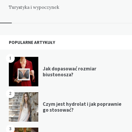
Turystyka i wypoczynek
Widgets
POPULARNE ARTYKUŁY
1
Jak dopasować rozmiar
biustonosza?
2
Czym jest hydrolat i jak poprawnie
go stosować?
3