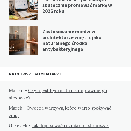
skutecznie promować markę w
2026 roku
Zastosowanie miedzi w
architekturze wnętrz jako
naturalnego środka
antybakteryjnego
NAJNOWSZE KOMENTARZE
Marcin
-
Czym jest hydrolat i jak poprawnie go
stosować?
Marek
-
Owoce i warzywa, które warto spożywać
zimą
Grzesiek
-
Jak dopasować rozmiar biustonosza?