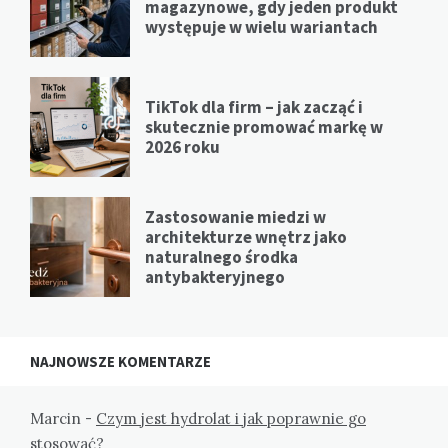
magazynowe, gdy jeden produkt
występuje w wielu wariantach
TikTok dla firm – jak zacząć i
skutecznie promować markę w
2026 roku
Zastosowanie miedzi w
architekturze wnętrz jako
naturalnego środka
antybakteryjnego
NAJNOWSZE KOMENTARZE
Marcin
-
Czym jest hydrolat i jak poprawnie go
stosować?