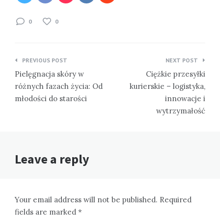
0
0
Nawigacja
PREVIOUS POST
NEXT POST
wpisu
Pielęgnacja skóry w
Ciężkie przesyłki
różnych fazach życia: Od
kurierskie – logistyka,
młodości do starości
innowacje i
wytrzymałość
Leave a reply
Your email address will not be published. Required
fields are marked *