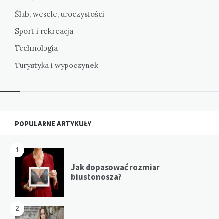
Ślub, wesele, uroczystości
Sport i rekreacja
Technologia
Turystyka i wypoczynek
Widgets
POPULARNE ARTYKUŁY
1
Jak dopasować rozmiar
biustonosza?
2