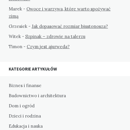
Marek
-
Owoce i warzywa, które warto spożywać
zimą
Grzesiek
-
Jak dopasować rozmiar biustonosza?
Witek
-
Szpinak – zdrowie na talerzu
Timon
-
Czym jest ajurweda?
KATEGORIE ARTYKUŁÓW
Biznes i finanse
Budownictwo i architektura
Dom i ogród
Dzieci i rodzina
Edukacja i nauka