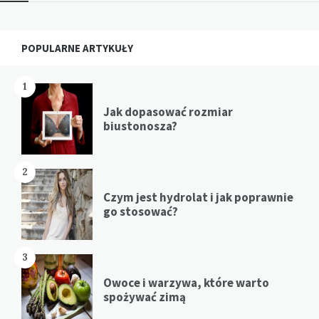
Widgets
POPULARNE ARTYKUŁY
1
Jak dopasować rozmiar
biustonosza?
2
Czym jest hydrolat i jak poprawnie
go stosować?
3
Owoce i warzywa, które warto
spożywać zimą