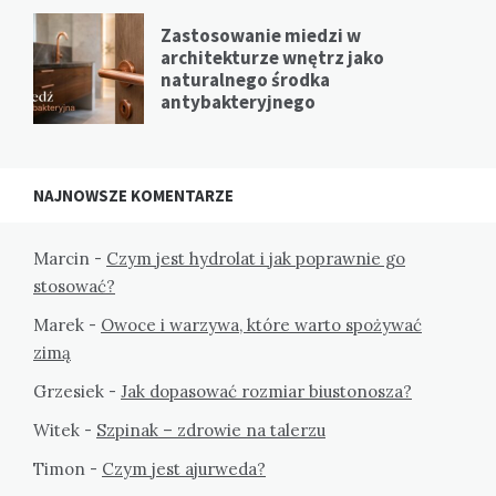
Zastosowanie miedzi w
architekturze wnętrz jako
naturalnego środka
antybakteryjnego
NAJNOWSZE KOMENTARZE
Marcin
-
Czym jest hydrolat i jak poprawnie go
stosować?
Marek
-
Owoce i warzywa, które warto spożywać
zimą
Grzesiek
-
Jak dopasować rozmiar biustonosza?
Witek
-
Szpinak – zdrowie na talerzu
Timon
-
Czym jest ajurweda?