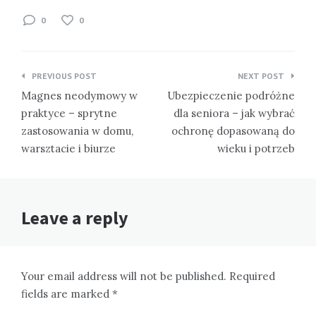
0
0
Nawigacja
PREVIOUS POST
NEXT POST
wpisu
Magnes neodymowy w
Ubezpieczenie podróżne
praktyce – sprytne
dla seniora – jak wybrać
zastosowania w domu,
ochronę dopasowaną do
warsztacie i biurze
wieku i potrzeb
Leave a reply
Your email address will not be published. Required
fields are marked *