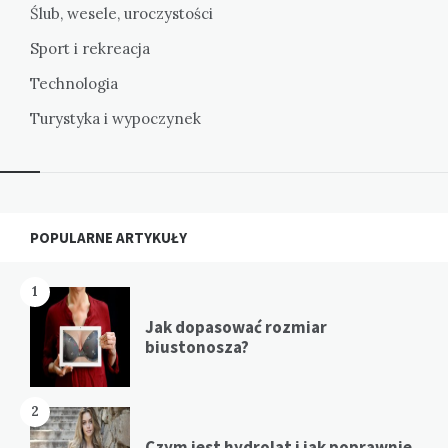
Ślub, wesele, uroczystości
Sport i rekreacja
Technologia
Turystyka i wypoczynek
Widgets
POPULARNE ARTYKUŁY
1
Jak dopasować rozmiar
biustonosza?
2
Czym jest hydrolat i jak poprawnie