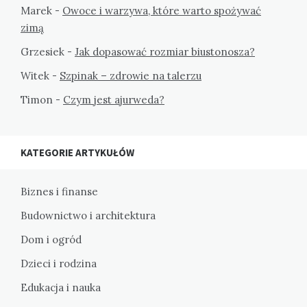
Marek
-
Owoce i warzywa, które warto spożywać
zimą
Grzesiek
-
Jak dopasować rozmiar biustonosza?
Witek
-
Szpinak – zdrowie na talerzu
Timon
-
Czym jest ajurweda?
KATEGORIE ARTYKUŁÓW
Biznes i finanse
Budownictwo i architektura
Dom i ogród
Dzieci i rodzina
Edukacja i nauka