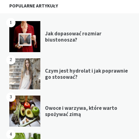
Widgets
POPULARNE ARTYKUŁY
1
Jak dopasować rozmiar
biustonosza?
2
Czym jest hydrolat i jak poprawnie
go stosować?
3
Owoce i warzywa, które warto
spożywać zimą
4