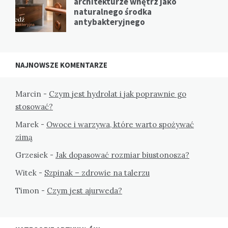
architekturze wnętrz jako
naturalnego środka
antybakteryjnego
NAJNOWSZE KOMENTARZE
Marcin
-
Czym jest hydrolat i jak poprawnie go
stosować?
Marek
-
Owoce i warzywa, które warto spożywać
zimą
Grzesiek
-
Jak dopasować rozmiar biustonosza?
Witek
-
Szpinak – zdrowie na talerzu
Timon
-
Czym jest ajurweda?