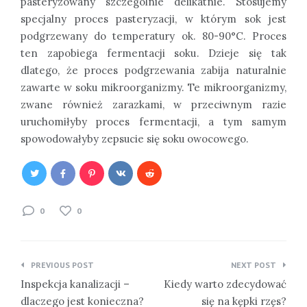
pasteryzowany szczególnie delikatnie. Stosujemy
specjalny proces pasteryzacji, w którym sok jest
podgrzewany do temperatury ok. 80-90°C. Proces
ten zapobiega fermentacji soku. Dzieje się tak
dlatego, że proces podgrzewania zabija naturalnie
zawarte w soku mikroorganizmy. Te mikroorganizmy,
zwane również zarazkami, w przeciwnym razie
uruchomiłyby proces fermentacji, a tym samym
spowodowałyby zepsucie się soku owocowego.
0
0
Nawigacja
PREVIOUS POST
NEXT POST
wpisu
Inspekcja kanalizacji –
Kiedy warto zdecydować
dlaczego jest konieczna?
się na kępki rzęs?