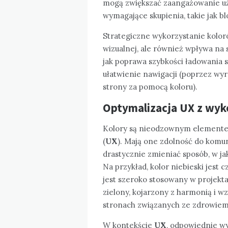
mogą zwiększać zaangażowanie uż
wymagające skupienia, takie jak b
Strategiczne wykorzystanie kolo
wizualnej, ale również wpływa na s
jak poprawa szybkości ładowania s
ułatwienie nawigacji (poprzez w
strony za pomocą koloru).
Optymalizacja
UX
z wyk
Kolory są nieodzownym elemente
(
UX
). Mają one zdolność do komun
drastycznie zmieniać sposób, w ja
Na przykład, kolor niebieski jest 
jest szeroko stosowany w projekta
zielony, kojarzony z harmonią i w
stronach związanych ze zdrowiem 
W kontekście
UX
, odpowiednie w