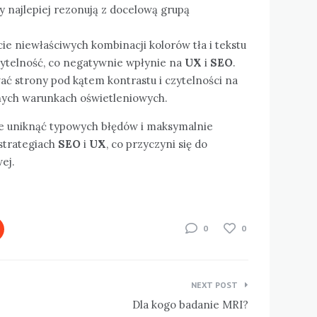
y najlepiej rezonują z docelową grupą
ie niewłaściwych kombinacji kolorów tła i tekstu
ytelność, co negatywnie wpłynie na
UX
i
SEO
.
ać strony pod kątem kontrastu i czytelności na
nych warunkach oświetleniowych.
e uniknąć typowych błędów i maksymalnie
strategiach
SEO
i
UX
, co przyczyni się do
ej.
0
0
NEXT POST
Dla kogo badanie MRI?