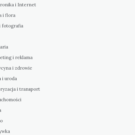
ronika i Internet
 i flora
i fotografia
aria
eting i reklama
cyna i zdrowie
 i uroda
yzacja i transport
uchomości
a
o
ywka