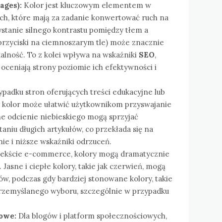
ages):
Kolor jest kluczowym elementem w
ch, które mają za zadanie konwertować ruch na
ystanie silnego kontrastu pomiędzy tłem a
e przyciski na ciemnoszarym tle) może znacznie
kalność. To z kolei wpływa na wskaźniki
SEO
,
oceniają strony poziomie ich efektywności i
padku stron oferujących treści edukacyjne lub
 kolor może ułatwić użytkownikom przyswajanie
e odcienie niebieskiego mogą sprzyjać
aniu długich artykułów, co przekłada się na
ie i niższe wskaźniki odrzuceń.
ekście e-commerce, kolory mogą dramatycznie
asne i ciepłe kolory, takie jak czerwień, mogą
w, podczas gdy bardziej stonowane kolory, takie
 przemyślanego wyboru, szczególnie w przypadku
iowe:
Dla blogów i platform społecznościowych,