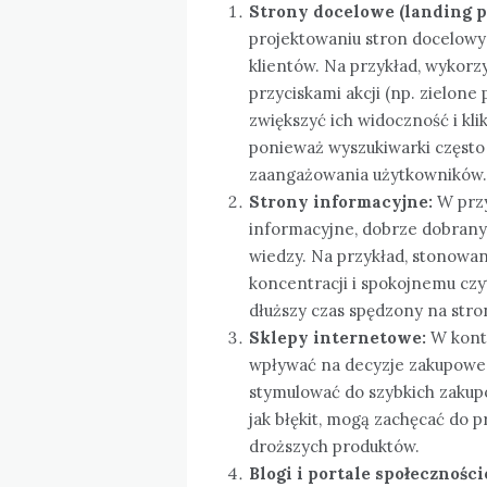
Strony docelowe (landing p
projektowaniu stron docelowy
klientów. Na przykład, wykorz
przyciskami akcji (np. zielon
zwiększyć ich widoczność i kli
ponieważ wyszukiwarki często 
zaangażowania użytkowników.
Strony informacyjne:
W przy
informacyjne, dobrze dobrany
wiedzy. Na przykład, stonowan
koncentracji i spokojnemu czyt
dłuższy czas spędzony na stron
Sklepy internetowe:
W kont
wpływać na decyzje zakupowe. J
stymulować do szybkich zakupó
jak błękit, mogą zachęcać do
droższych produktów.
Blogi i portale społecznośc