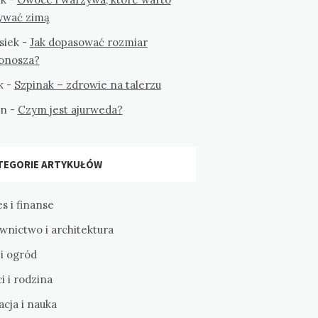
ywać zimą
siek
-
Jak dopasować rozmiar
tonosza?
k
-
Szpinak – zdrowie na talerzu
on
-
Czym jest ajurweda?
TEGORIE ARTYKUŁÓW
s i finanse
wnictwo i architektura
i ogród
i i rodzina
cja i nauka