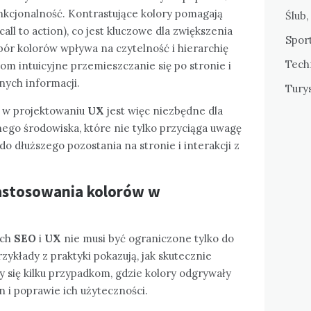
funkcjonalność. Kontrastujące kolory pomagają
Ślub,
call to action), co jest kluczowe dla zwiększenia
Sport
bór kolorów wpływa na czytelność i hierarchię
Tech
om intuicyjne przemieszczanie się po stronie i
nych informacji.
Tury
w w projektowaniu
UX
jest więc niezbędne dla
ego środowiska, które nie tylko przyciąga uwagę
o dłuższego pozostania na stronie i interakcji z
astosowania kolorów w
ach
SEO
i
UX
nie musi być ograniczone tylko do
zykłady z praktyki pokazują, jak skutecznie
 się kilku przypadkom, gdzie kolory odgrywały
n i poprawie ich użyteczności.