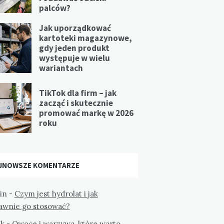
palców?
Jak uporządkować
kartoteki magazynowe,
gdy jeden produkt
występuje w wielu
wariantach
TikTok dla firm – jak
zacząć i skutecznie
promować markę w 2026
roku
JNOWSZE KOMENTARZE
in
-
Czym jest hydrolat i jak
awnie go stosować?
k
-
Owoce i warzywa, które warto