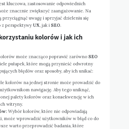
jest kluczowa, zastosowanie odpowiednich
 może znacznie zwiększyć zaangażowanie. Na
 przyciągnąć uwagę i sprzyjać dzieleniu się
no z perspektywy
UX
, jak i
SEO
.
orzystaniu kolorów i jak ich
 kolorów może znacząco poprawić zarówno
SEO
wiele pułapek, które mogą przynieść odwrotny
ępujących błędów oraz sposoby, aby ich unikać:
le kolorów na jednej stronie może prowadzić do
 użytkownikom nawigację. Aby tego uniknąć,
zonej palety kolorów oraz konsekwencję w ich
ch witryny.
ów:
Wybór kolorów, które nie odpowiadają
i, może wprowadzić użytkowników w błąd co do
awsze warto przeprowadzić badania, które