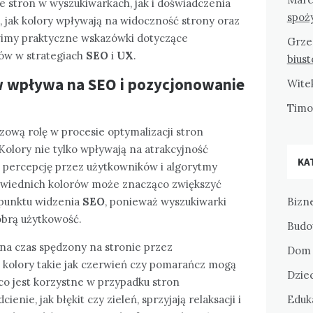
stron w wyszukiwarkach, jak i doświadczenia
spoż
, jak kolory wpływają na widoczność strony oraz
awimy praktyczne wskazówki dotyczące
Grze
ów w strategiach
SEO
i
UX
.
bius
ów wpływa na
SEO
i pozycjonowanie
Wite
Tim
zową rolę w procesie optymalizacji stron
olory nie tylko wpływają na atrakcyjność
KA
ej percepcję przez użytkowników i algorytmy
wiednich kolorów może znacząco zwiększyć
z punktu widzenia
SEO
, ponieważ wyszukiwarki
Bizne
dobrą użytkowość.
Budo
na czas spędzony na stronie przez
Dom 
e kolory takie jak czerwień czy pomarańcz mogą
Dziec
co jest korzystne w przypadku stron
enie, jak błękit czy zieleń, sprzyjają relaksacji i
Eduka