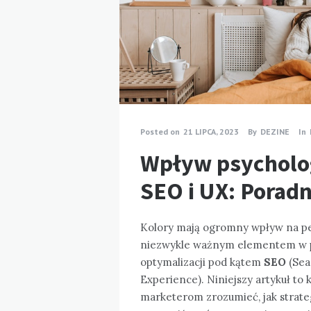
Posted on
21 LIPCA, 2023
By
DEZINE
In
Wpływ psycholog
SEO i UX: Porad
Kolory mają ogromny wpływ na per
niezwykle ważnym elementem w pr
optymalizacji pod kątem
SEO
(Sea
Experience). Niniejszy artykuł t
marketerom zrozumieć, jak strate