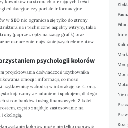
ytkowników na stronach oferujących treści
Elekt
logi edukacyjne czy portale informacyjne.
Fauna
rów w
SEO
nie ogranicza się tylko do strony
Film 
trukturalne i techniczne aspekty witryny, takie
trony (poprzez optymalizację grafik) oraz
Inne
yraźne oznaczenie najważniejszych elementów
Kulin
Mark
orzystaniem psychologii kolorów
Medy
m projektowania doświadczeń użytkownika
Moda
ikowania emocji i informacji, co może
Motor
ki użytkownicy wchodzą w interakcję ze stroną.
często kojarzony z zaufaniem i spokojem, dlatego
Nier
ch stron banków i usług finansowych. Z kolei
Prac
zrostem, często znajduje zastosowanie na
Praw
i ekologią.
Rozr
ykorzystanie kolorów może nie tylko poprawić