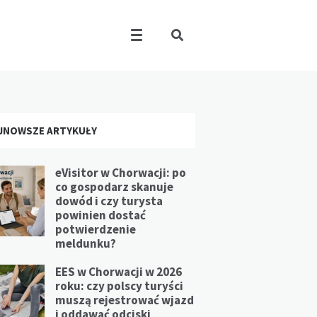
JNOWSZE ARTYKUŁY
eVisitor w Chorwacji: po
co gospodarz skanuje
dowód i czy turysta
powinien dostać
potwierdzenie
meldunku?
EES w Chorwacji w 2026
roku: czy polscy turyści
muszą rejestrować wjazd
i oddawać odciski