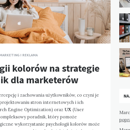
MARKETING I REKLAMA
ii kolorów na strategie
nik dla marketerów
cepcję i zachowania użytkowników, co czyni je
NA
ojektowaniu stron internetowych i ich
rch Engine Optimization) oraz
UX
(User
Marc
o kompleksowy poradnik, który pomoże
popr
giczne wykorzystanie psychologii kolorów może
Mare