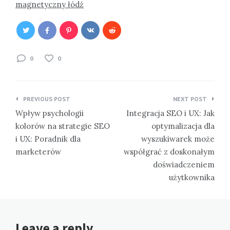
magnetyczny łódź
0
0
Nawigacja
PREVIOUS POST
NEXT POST
wpisu
Wpływ psychologii
Integracja SEO i UX: Jak
kolorów na strategie SEO
optymalizacja dla
i UX: Poradnik dla
wyszukiwarek może
marketerów
współgrać z doskonałym
doświadczeniem
użytkownika
Leave a reply