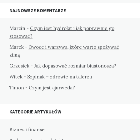
NAJNOWSZE KOMENTARZE
Marcin
-
Czym jest hydrolat i jak poprawnie go
stosować?
Marek
-
Owoce i warzywa, które warto spożywać
zimą
Grzesiek
-
Jak dopasować rozmiar biustonosza?
Witek
-
Szpinak – zdrowie na talerzu
Timon
-
Czym jest ajurweda?
KATEGORIE ARTYKUŁÓW
Biznes i finanse