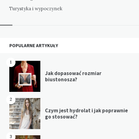
Turystyka i wypoczynek
Widgets
POPULARNE ARTYKUŁY
1
Jak dopasować rozmiar
biustonosza?
2
Czym jest hydrolat i jak poprawnie
go stosować?
3