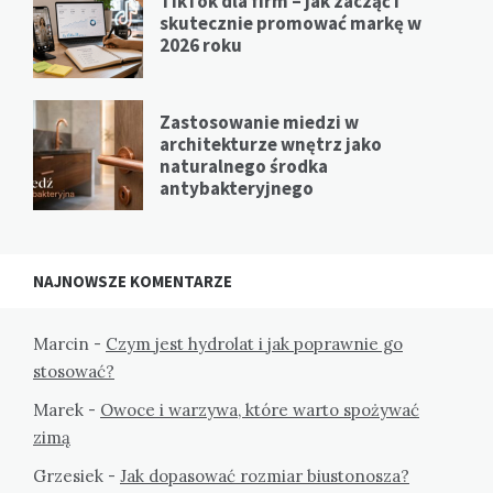
TikTok dla firm – jak zacząć i
skutecznie promować markę w
2026 roku
Zastosowanie miedzi w
architekturze wnętrz jako
naturalnego środka
antybakteryjnego
NAJNOWSZE KOMENTARZE
Marcin
-
Czym jest hydrolat i jak poprawnie go
stosować?
Marek
-
Owoce i warzywa, które warto spożywać
zimą
Grzesiek
-
Jak dopasować rozmiar biustonosza?