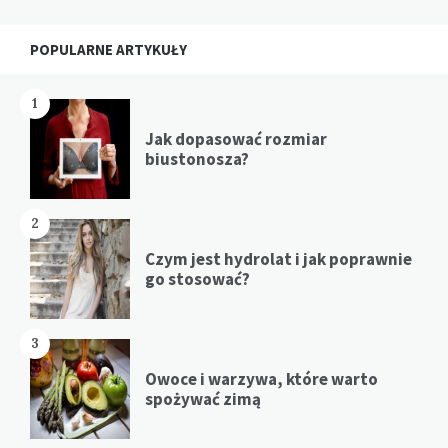
Widgets
POPULARNE ARTYKUŁY
1
Jak dopasować rozmiar
biustonosza?
2
Czym jest hydrolat i jak poprawnie
go stosować?
3
Owoce i warzywa, które warto
spożywać zimą