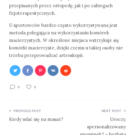
przepisanych przez ortopedę, jak i po zabiegach
fizjoterapeutycznych.
U sportowców bardzo często wykorzystywana jest
metoda polegająca na wykorzystaniu komórek
macierzystych. W określone miejsca wstrzykuje się
komórki macierzyste, dzięki czemu u takiej osoby nie
trzeba przeprowadzać artroskopii.
0
0
Nawigacja
PREVIOUS POST
NEXT POST
wpisu
Kiedy udać się na masaż?
Uroczy,
spersonalizowany
upominek? – herbata