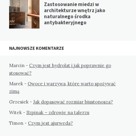
Zastosowanie miedzi w
architekturze wnętrz jako
naturalnego środka
antybakteryjnego
NAJNOWSZE KOMENTARZE
Marcin
-
Czym jest hydrolat i jak poprawnie go
stosować?
Marek
-
Owoce i warzywa, które warto spożywać
zimą
Grzesiek
-
Jak dopasować rozmiar biustonosza?
Witek
-
Szpinak – zdrowie na talerzu
Timon
-
Czym jest ajurweda?