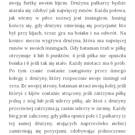
swoją furtkę swoim kijem. Drużyna pałkarzy będzie
starała się zdobyć jak najwięcej runów. Każda połowa,
jak wiemy w piłce nożnej jest inningiem. Inning
kończy się, gdy drużyny zmieniają się pozycjami: kto
był przy kijach, teraz gra na boisku i na odwrót. Na
koniec meczu wygrywa drużyna, która ma najwięcej
runów w swoich inningach. Gdy batsman trafi w piłkę
otrzymuje 4 lub 6 punktów. 4 jeśli piłka nie opuściła
boiska i 6 jeśli tak się stało. Każdy miotacz ma 6 prób.
Po tym czasie zostanie zastąpiony przez innego
kolegę z drużyny, który rozpocznie swoje inningi od
zera. Ze swojej strony, batsman straci swoją kolej, jeśli
któryś z kijów zostanie strącony, jeśli zatrzyma piłkę
jedną z nóg lub jeśli uderzy piłkę, ale ktoś z drużyny
przeciwnej zatrzyma ją zanim uderzy w ziemię. Każdy
bieg jest zaliczony, gdy piłka opuści pole i 2 pałkarzy (z
tej samej drużyny, stojących naprzeciwko siebie)
zamieniają się pozycjami, zdobywając jednoczesne