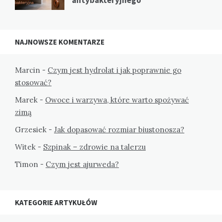
antybakteryjnego
NAJNOWSZE KOMENTARZE
Marcin
-
Czym jest hydrolat i jak poprawnie go
stosować?
Marek
-
Owoce i warzywa, które warto spożywać
zimą
Grzesiek
-
Jak dopasować rozmiar biustonosza?
Witek
-
Szpinak – zdrowie na talerzu
Timon
-
Czym jest ajurweda?
KATEGORIE ARTYKUŁÓW