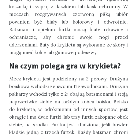
koszulkę i czapkę z daszkiem lub kask ochronny. W
meczach rozgrywanych czerwoną piłką ubiór
powinien być biały lub kolorowy i odwrotnie.
Batsmani i opiekun furtki noszą białe rękawice i
ochraniacze, aby chronić swoje nogi przed
uderzeniami. Buty do krykieta są wykonane ze skóry i
mogą mieć kolce lub gumowe podeszwy.
Na czym polega gra w krykieta?
Mecz krykieta jest podzielony na 2 połowy. Drużyna
boiskowa wchodzi ze swoimi 11 zawodnikami. Drużyna
pałkarzy wchodzi tylko z 2: obaj są batsmenami i stoją
naprzeciwko siebie na każdym końcu boiska. Boisko
do krykieta, w odróżnieniu od innych sportów, jest
okrągłe i ma dwie furtki, lub trzy furtki zakopane obok
siebie, na środku. Furtka jest kładziona, jeśli bowler
kładzie jedną z trzech furtek. Każdy batsman chroni