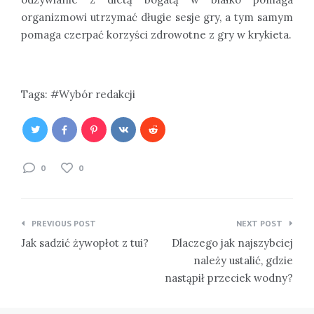
organizmowi utrzymać długie sesje gry, a tym samym
pomaga czerpać korzyści zdrowotne z gry w krykieta.
Tags:
Wybór redakcji
0
0
Nawigacja
PREVIOUS POST
NEXT POST
wpisu
Jak sadzić żywopłot z tui?
Dlaczego jak najszybciej
należy ustalić, gdzie
nastąpił przeciek wodny?