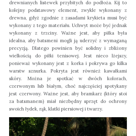
drewnianych listewek przybitych do podłoża. Kij to
kolejny podstawowy element, zwykle wykonany z
drewna, gdyż zgodnie z zasadami krykieta musi być
wykonany z tego materiału. Uchwyt może być jednak
wykonany z trzciny. Ważne jest, aby piłka była
idealna, aby batsmeni mogli ją uderzyć z wymaganą
precyzją. Dlatego powinien być solidny i zbliżony
wielkością do piłki tenisowej. Jest nieco lżejszy,
ponieważ wykonany jest z korka i pokrywa go kilka
warstw sznurka. Pokryta jest również kawałkami
skóry. Można je spotkać w dwóch kolorach,
czerwonym lub białym, choć najczęściej spotykany
jest czerwony. Ważne jest, aby bramkarz (który stoi
za batsmanem) miał niezbędny sprzęt do ochrony
swoich łydek, rąk, klatki piersiowej i twarzy.