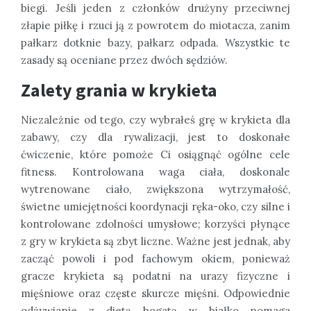
biegi. Jeśli jeden z członków drużyny przeciwnej
złapie piłkę i rzuci ją z powrotem do miotacza, zanim
pałkarz dotknie bazy, pałkarz odpada. Wszystkie te
zasady są oceniane przez dwóch sędziów.
Zalety grania w krykieta
Niezależnie od tego, czy wybrałeś grę w krykieta dla
zabawy, czy dla rywalizacji, jest to doskonałe
ćwiczenie, które pomoże Ci osiągnąć ogólne cele
fitness. Kontrolowana waga ciała, doskonale
wytrenowane ciało, zwiększona wytrzymałość,
świetne umiejętności koordynacji ręka-oko, czy silne i
kontrolowane zdolności umysłowe; korzyści płynące
z gry w krykieta są zbyt liczne. Ważne jest jednak, aby
zacząć powoli i pod fachowym okiem, ponieważ
gracze krykieta są podatni na urazy fizyczne i
mięśniowe oraz częste skurcze mięśni. Odpowiednie
odżywianie z dietą bogatą w białko pomaga