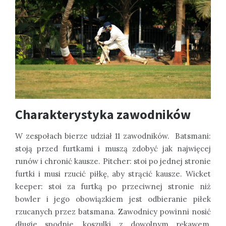
Charakterystyka zawodników
W zespołach bierze udział 11 zawodników. Batsmani:
stoją przed furtkami i muszą zdobyć jak najwięcej
runów i chronić kausze. Pitcher: stoi po jednej stronie
furtki i musi rzucić piłkę, aby strącić kausze. Wicket
keeper: stoi za furtką po przeciwnej stronie niż
bowler i jego obowiązkiem jest odbieranie piłek
rzucanych przez batsmana. Zawodnicy powinni nosić
długie spodnie, koszulki z dowolnym rękawem,