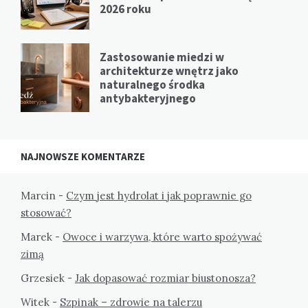
2026 roku
Zastosowanie miedzi w
architekturze wnętrz jako
naturalnego środka
antybakteryjnego
NAJNOWSZE KOMENTARZE
Marcin
-
Czym jest hydrolat i jak poprawnie go
stosować?
Marek
-
Owoce i warzywa, które warto spożywać
zimą
Grzesiek
-
Jak dopasować rozmiar biustonosza?
Witek
-
Szpinak – zdrowie na talerzu