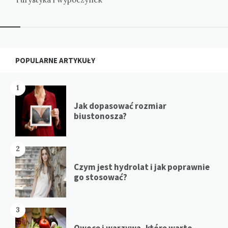
Widgets
POPULARNE ARTYKUŁY
1
Jak dopasować rozmiar
biustonosza?
2
Czym jest hydrolat i jak poprawnie
go stosować?
3
Owoce i warzywa, które warto